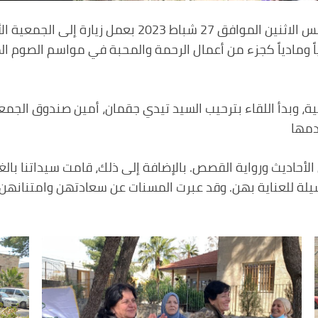
قامت مجموعة سيدات دار الصمود والقصة يوم أمس الاثنين
 ومادياً كجزء من أعمال الرحمة والمحبة في مواسم الصوم 
 وبدأ اللقاء بترحيب السيد تيدي جقمان، أمين صندوق الجمعي
دمها
الأحاديث ورواية القصص. بالإضافة إلى ذلك، قامت سيداتنا بال
 للعناية بهن. وقد عبرت المسنات عن سعادتهن وامتنانهن لهذه