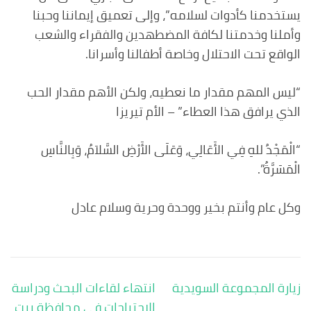
يستخدمنا كأدوات لسلامه”، وإلى تعميق إيماننا وحبنا
وأملنا وخدمتنا لكافة المضطهدين والفقراء والشعب
الواقع تحت الاحتلال وخاصة أطفالنا وأسرانا.
“ليس المهم مقدار ما نعطيه، ولكن الأهم مقدار الحب
الذي يرافق هذا العطاء” – الأم تيريزا
“الْمَجْدُ للهِ فِي الأَعَالِي، وَعَلَى الأَرْضِ السَّلاَمُ، وَبِالنَّاسِ
الْمَسَرَّةُ”.
وكل عام وأنتم بخير ووحدة وحرية وسلام عادل
تصفّح
زيارة المجموعة السويدية
انتهاء لقاءات البحث ودراسة
المقالات
الاحتياجات في محافظة بيت