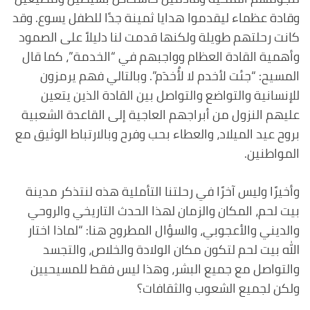
وقادة عظماء ليقدموا هدايا ثمينة جدًا للطفل يسوع. وقد
كانت رحلتهم طويلة ولكنها قدمت لنا دليلاً على الصمود
وأهمية القادة العظام وواجبهم في “الخدمة”، كما قال
المسيح: “جئت لأخدم لا لأُخدَم”. وبالتالي فهم يرمزون
للإنسانية والتواضع والتواصل بين القادة الذين يتعين
عليهم النزول من أبراجهم العاجية إلى القاعدة الشعبية
بروح عيد الميلاد، والعطاء بحب وفرح وبالارتباط الوثيق مع
المواطنين.
وأخيرًا وليس آخرًا في رحلتنا التأملية هذه لنتذكر مدينة
بيت لحم، المكان والزمان لهذا الحدث التاريخي والروحي
والديني والأعجوبي، والسؤال المطروح هنا: “لماذا اختار
الله بيت لحم لتكون مكان الولادة والخلاص، والتجسد
والتواصل مع جميع البشر، وهذا ليس فقط للمسيحيين
ولكن لجميع الشعوب والثقافات؟