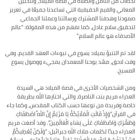
لحظات من التأمل والصلاة في قصة الميلاد، ولتحليل
المعاني والقيم الحقيقية التي تساعدنا جميعًا في تعزيز
صمودنا وهدفنا المشترك ورسالتنا وعملنا الجماعي
لتحقيق سلام عادل، كما نفهم من هذه المقولة: “عالم
الأصدقاء هو عالم السلام.”
لقد تم التنبؤ بميلاد يسوع في نبوءات العهد القديم. وفي
وقت لاحق، مهّد يوحنا المعمدان بمجيء ووصول يسوع
المسيح.
ومن الشخصيات الأخرى في قصة الميلاد هي السيدة
العذراء مريم بنت الناصرة، والتي اختارها الله بطريقة
خاصة وفريدة من نوعها حسب الكتاب المقدس، وكما جاء
في القرآن”وَإِذْ قَالَتِ الْمَلَائِكَةُ يَا مَرْيَمُ إِنَّ اللَّهَ اصْطَفَاكِ
وَطَهَّرَكِ وَاصْطَفَاكِ عَلَى نِسَاءِ الْعَالَمِينَ”. وقد أصغت مريم
العذراء جيدًا لكلمات ملاك الله جبرائيل: “وَلَكِنْ يُعْطِيكُمُ