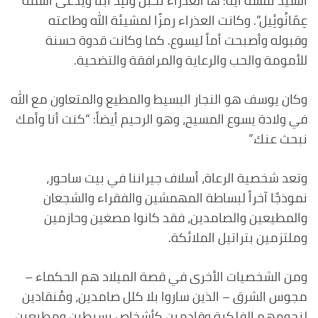
السَّيِّدُ نَفْسُهُ آيَةً: هَا الْعَذْرَاءُ تَحْبَلُ وَتَلِدُ ابْناً وَيُدعَى اسمُهُ
عِمّانُوئِيل”. وكانت العذراء رمزًا لمشيئة الله وطاعته
وقبوله وأصبحت أماً ليسوع. كما وكانت قدوة حسنة
للأمومة والحب والرعاية والمرافقة والتضحية.
وكان يوسف هو النجار البسيط والمطيع والمتعاون مع الله
في ولادة يسوع المسيح، وهو الرحيم أيضاً: “كنت أنا وأمك
نبحث عنك.”
وتعد شخصية الرعاة، أسلاف جيراننا في بيت ساحور،
نموذجًا آخراً لبساطة المهمشين والفقراء والشجعان
والمطيعين والصامدين، فقد كانوا مصغين وحازمين
وملتزمين بتراتيل الملائكة.
ومن الشخصيات الأخرى في قصة الميلاد هم الحكماء –
مجوس الشرق – الذين ساروا بلا كلل صامدين، ومُنقادين
لنجومهم الفلكية وقادمين كأشخاص بسيطين ومطيعين