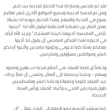
لقد تم تقديس ومباركة هذا الاختيار لمدينة بيت لحم،
ومن ثم قدسنا الحبيبة وجميع المواقع الأخرى لنشر تعاليم
يسوع في المحبة والسلام. وهذا الاختيار موجه لنا جميعًا،
بغض النظر عن خلفياتنا المختلفة ليقول الله لنا: “اعتنوا
بأرضي المقدسة: أحبوها كبيتنا المشترك.” ويريد الله أيضًا،
في اختياره لهذا المكان المقدس، أن يقول لنا: أحبوا
بعضكم بعضًا كما تحبوني، وكونوا صامدين، وأحبوا أرضكم
كبشر ومواطنين مسؤولين وملتزمين.
وختاماً إن قصة الميلاد هي أعظم هدية حب وفرح وصمود
وسلام – وعلينا ترجمتها إلى أفعال. ونتمنى أن تملأ بركات
عيد الميلاد قلوبنا وعقولنا وحياتنا كبشر وفلسطينيين
طول فترة زمن المجيء وأعياد الميلاد ورأس السنة
الجديدة.
كما ونناشد الجميع لرفع الصلاة الى الباري تعالى “أن