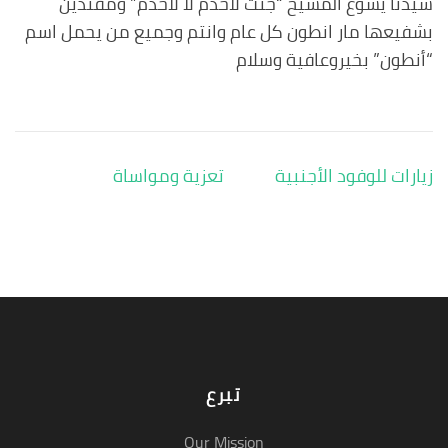
سيدنا يسوع المسيح “جئت لأخدم لا لأخدم” ومقتدين
بشفيعها مار انطون كل عام وانتم وجميع من يحمل اسم
“أنطون” بخيروعافية وسلام
تصفّح
زيارات للوفود الأجنبية
تعزية ومواساة
المقالات
تبرع
Our Mission