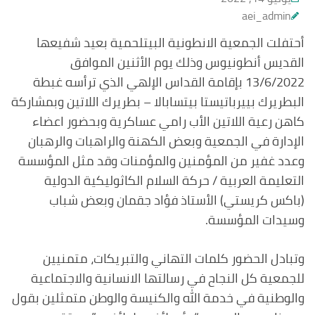
aei_admin
أحتفلت الجمعية الانطونية البيتلحمية بعيد شفيعها
القديس أنطونيوس وذلك يوم الأثنين الموافق
13/6/2022 بإقامة القداس الإلهي الذي ترأسه غبطة
البطريرك بييرباتيستا بيتسابالا – بطريرك اللاتين وبمشاركة
كاهن رعية اللاتين الأب رامي عساكرية وبحضور اعضاء
الإدارة في الجمعية وبعض الكهنة والراهبات والرهبان
وعدد غفير من المؤمنين والمؤمنات وقد مثل المؤسسة
التعليمة العربية / حركة السلام الكاثوليكية الدولية
(باكس كريستي) الأستاذ فؤاد جقمان وبعض شباب
وسيدات المؤسسة.
وتبادل الحضور كلمات التهاني والتبريكات، متمنيين
للجمعية كل النجاح في رسالتها الانسانية والاجتماعية
والوطنية في خدمة الله والكنيسة والوطن متمثلين بقول