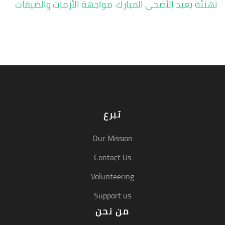
تصفّح
تهنئة بعيد الأضحى المبارك
مواجهة الأزمات والضيقات
المقالات
تبرع
Our Mission
Contact Us
Volunteering
Support us
من نحن