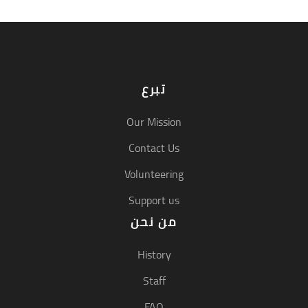
تبرع
Our Mission
Contact Us
Volunteering
Support us
من نحن
History
Staff
FAQ