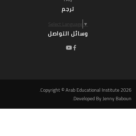
ترجم
Select Language
▼
وسائل التواصل
Copyright © Arab Educational Institute 2026.
.
Developed By
Jenny Baboun