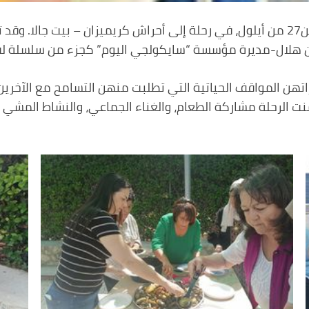
ذهبت سيدات دار الصمود والقصة يوم أمس، الاثنين27 من أيلول، في رحلة إلى أحراش كريم
ن هلال-مديرة مؤسسة “سايكولجي اليوم” كجزء من سلسلة لقا
ن المواقف الحياتية التي تطلبت منهن التسامح مع الآخرين و
نت الرحلة مشاركة الطعام، والغناء الجماعي، والنشاط المشي و