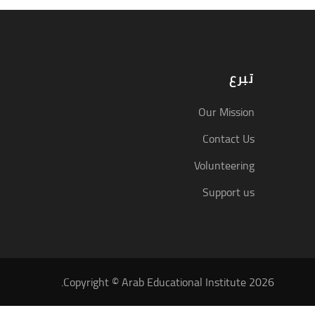
تبرع
Our Mission
Contact Us
Volunteering
Support us
Copyright © Arab Educational Institute 2026.