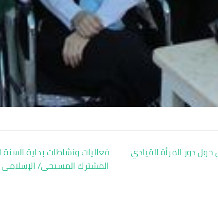
ول دور المرأة القيادي
فعاليات ونشاطات بداية السنة ا
المشترك المسيحي/ الإسلامي