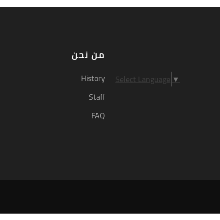
من نحن
History
Select Language
▼
Staff
FAQ